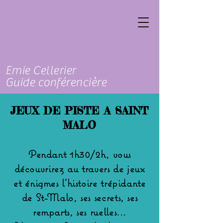
Emie Cellerier
Guide conférencière
JEUX DE PISTE A SAINT
MALO
Pendant 1h30/2h, vous
découvrirez au travers de jeux
et énigmes l'histoire trépidante
de St-Malo, ses secrets, ses
remparts, ses ruelles...