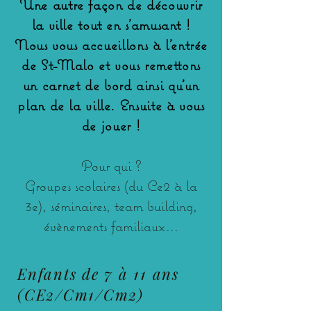
Une autre façon de découvrir
la ville tout en s'amusant !
Nous vous accueillons à l'entrée
de St-Malo et vous remettons
un carnet de bord ainsi qu'un
plan de la ville. Ensuite à vous
de jouer !
Pour qui ?
Groupes scolaires (du Ce2 à la
3e), séminaires, team building,
évènements familiaux...
Enfants de 7 à 11 ans
(CE2/Cm1/Cm2)