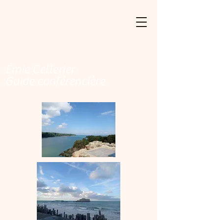
Emie Cellerier
Guide conférencière